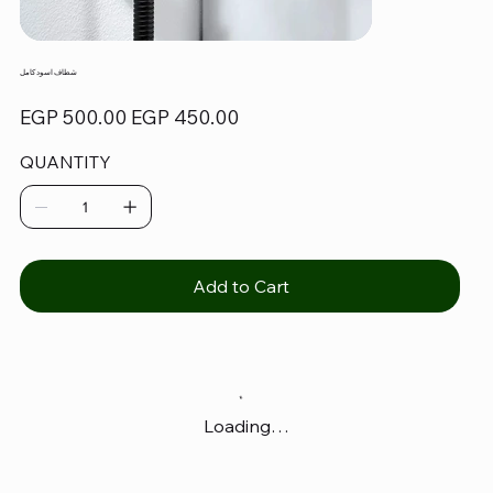
شطاف اسود كامل
Original
Sale
EGP 500.00
EGP 450.00
price
price
QUANTITY
Add to Cart
Loading…