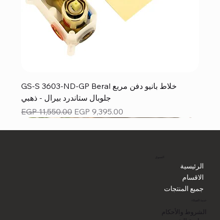
GS-S 3603-ND-GP Beral خلاط بانيو دفن مربع
جلوبال ستاندرد بيرال - ذهبي
Regular Price
Sale Price
EGP 11,550.00
EGP 9,395.00
التسوق
الرئيسية
الاقسام
جميع المنتجات
خدمة العملاء
الشروط والأحكام