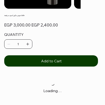
خلاط حوض ديكور اسود يد رفيعة
Original
Sale
EGP 3,000.00
EGP 2,400.00
price
price
QUANTITY
Add to Cart
Loading…