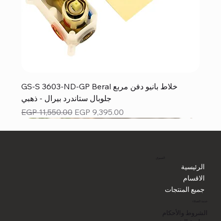
GS-S 3603-ND-GP Beral خلاط بانيو دفن مربع
جلوبال ستاندرد بيرال - ذهبي
Regular Price
Sale Price
EGP 11,550.00
EGP 9,395.00
التسوق
الرئيسية
الاقسام
جميع المنتجات
خدمة العملاء
الشروط والأحكام