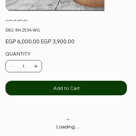
حوض ديكور دهبي منقرش
SKU
SKU:
RH-253A-WG
RH-
253A-
WG
Original
Sale
EGP 6,000.00
EGP 3,900.00
price
price
QUANTITY
Add to Cart
Loading…