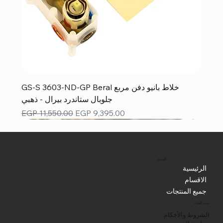
GS-S 3603-ND-GP Beral خلاط بانيو دفن مربع
جلوبال ستاندرد بيرال - ذهبي
Regular Price
Sale Price
EGP 11,550.00
EGP 9,395.00
التسوق
الرئيسية
الاقسام
جميع المنتجات
خدمة العملاء
الشروط والأحكام