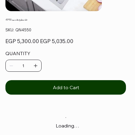
حلة مطبخ هاند ميد 50*45
SKU
SKU:
QN4550
QN4550
Original
Sale
EGP 5,300.00
EGP 5,035.00
price
price
QUANTITY
Add to Cart
Loading…